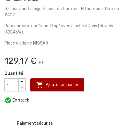
Gicleur / puit d'aiguille pour carburateur Hitachi pour Datsun
240Z.
Pour carburateur "round top" avec cloche à 4 vis (Hitachi
HJG46W).
Pièce d'origine
NISSAN
.
129,17 €
HT
Quantité

Ajouter au panier

En stock
Paiement sécurisé