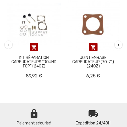


KIT RÉPARATION
JOINT EMBASE
CARBURATEURS "ROUND
CARBURATEUR (70-71)
TOP" (240Z)
(240Z)
89,92 €
6,25 €
lock
local_shipping
Paiement sécurisé
Expédition 24/48H