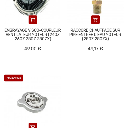


EMBRAYAGE VISCO-COUPLEUR
RACCORD CHAUFFAGE SUR
VENTILATEUR MOTEUR (240Z
PIPE ENTRÉE D'EAU MOTEUR
260Z 280Z 280ZX)
(280Z 280ZX)
49,00 €
49,17 €
Nouveau
