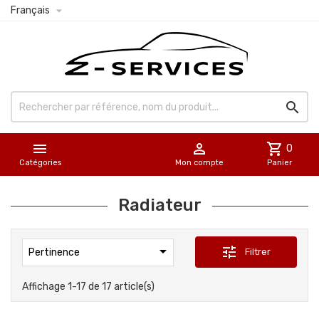

Français



shopping_cart
0
Catégories
Mon compte
Panier
Radiateur

tune
Filtrer
Pertinence
Affichage 1-17 de 17 article(s)