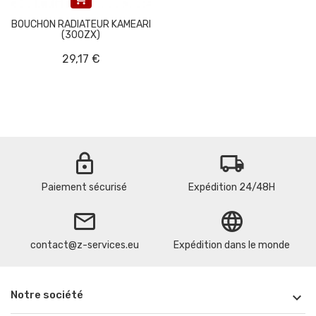
BOUCHON RADIATEUR KAMEARI
(300ZX)
29,17 €
lock
local_shipping
Paiement sécurisé
Expédition 24/48H
email
language
contact@z-services.eu
Expédition dans le monde
Notre société
