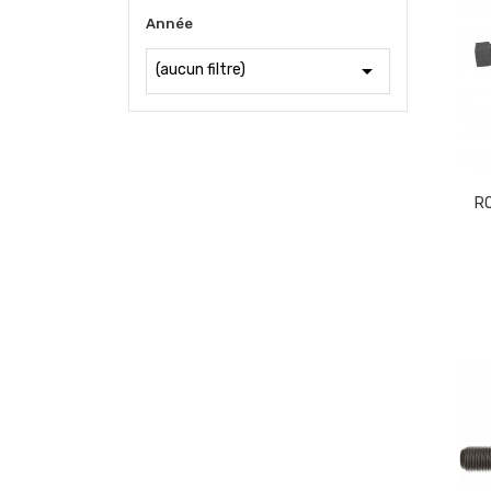
Année

(aucun filtre)
R