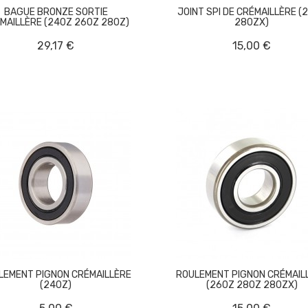
BAGUE BRONZE SORTIE
JOINT SPI DE CRÉMAILLÈRE (
MAILLÈRE (240Z 260Z 280Z)
280ZX)
29,17 €
15,00 €
LEMENT PIGNON CRÉMAILLÈRE
ROULEMENT PIGNON CRÉMAIL
(240Z)
(260Z 280Z 280ZX)