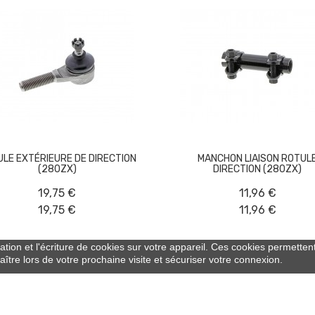
LE EXTÉRIEURE DE DIRECTION
MANCHON LIAISON ROTUL
(280ZX)
DIRECTION (280ZX)
19,75 €
11,96 €
19,75 €
11,96 €
sation et l'écriture de cookies sur votre appareil. Ces cookies permettent
ître lors de votre prochaine visite et sécuriser votre connexion.