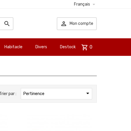

Français


Mon compte
shopping_cart
0
Habitacle
Divers
Destock

Trier par :
Pertinence