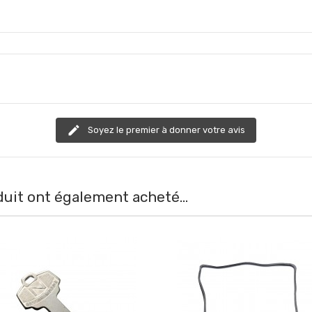
edit
Soyez le premier à donner votre avis
duit ont également acheté...