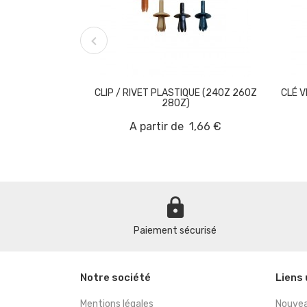

CLIP / RIVET PLASTIQUE (240Z 260Z
CLÉ V
280Z)
A partir de
1,66 €
lock
Paiement sécurisé
Notre société
Liens 
Mentions légales
Nouvea