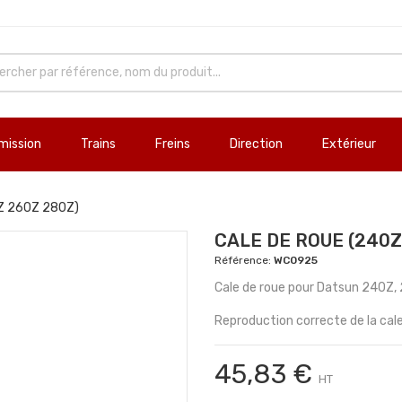
mission
Trains
Freins
Direction
Extérieur
0Z 260Z 280Z)
CALE DE ROUE (240Z
Référence:
WC0925
Cale de roue pour Datsun 240Z,
Reproduction correcte de la cale 
45,83 €
HT