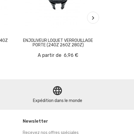

240Z
ENJOLIVEUR LOQUET VERROUILLAGE
JOINT PORTE 
PORTE (240Z 260Z 280Z)
26
A partir de
6,96 €
language
Expédition dans le monde
Newsletter
Recevez nos offres spéciales