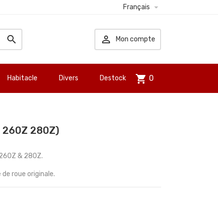

Français


Mon compte
shopping_cart
0
Habitacle
Divers
Destock
 260Z 280Z)
 260Z & 280Z.
de roue originale.