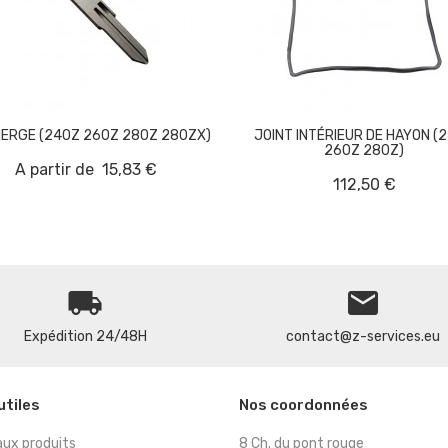


IERGE (240Z 260Z 280Z 280ZX)
JOINT INTÉRIEUR DE HAYON (
260Z 280Z)
A partir de
15,83 €
112,50 €
local_shipping
email
Expédition 24/48H
contact@z-services.eu
utiles
Nos coordonnées
ux produits
8 Ch. du pont rouge