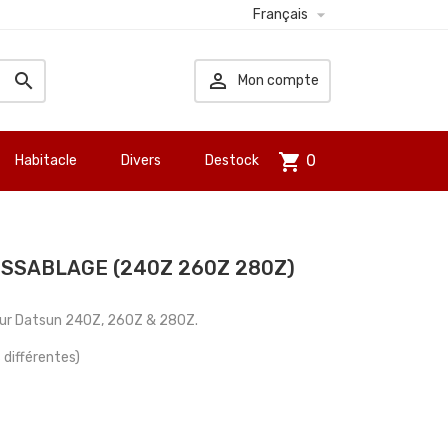

Français


Mon compte
shopping_cart
0
Habitacle
Divers
Destock
ESSABLAGE (240Z 260Z 280Z)
pour Datsun 240Z, 260Z & 280Z.
s différentes)