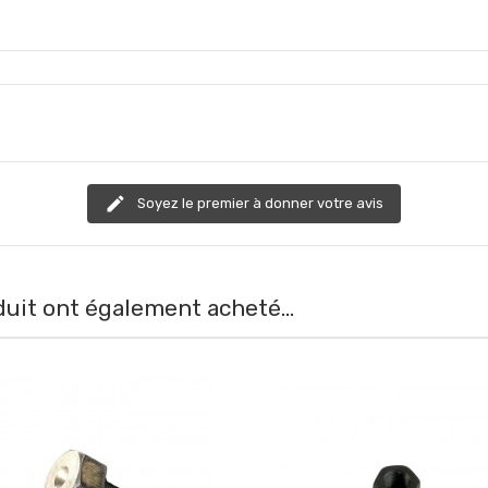
edit
Soyez le premier à donner votre avis
duit ont également acheté...