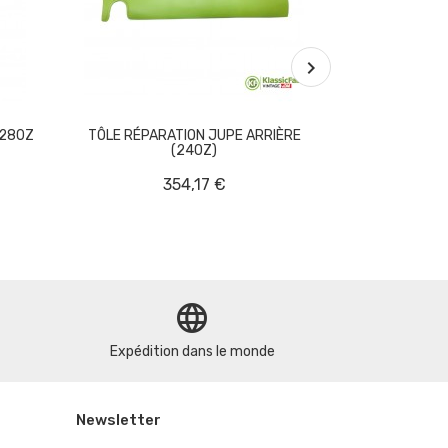

 280Z
TÔLE RÉPARATION JUPE ARRIÈRE
POMPE À EA
(240Z)
354,17 €
A part
language
Expédition dans le monde
Newsletter