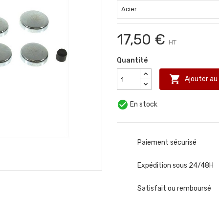
17,50 €
HT
Quantité

Ajouter au

En stock
Paiement sécurisé
Expédition sous 24/48H
Satisfait ou remboursé