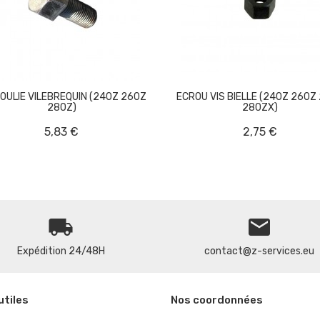


POULIE VILEBREQUIN (240Z 260Z
ECROU VIS BIELLE (240Z 260Z
280Z)
280ZX)
5,83 €
2,75 €
local_shipping
email
Expédition 24/48H
contact@z-services.eu
utiles
Nos coordonnées