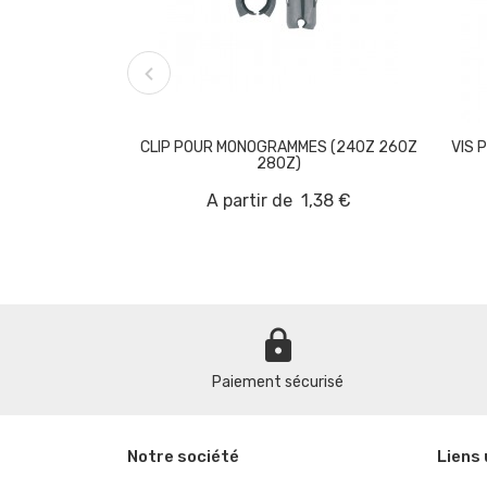

CLIP POUR MONOGRAMMES (240Z 260Z
VIS 
280Z)
A partir de
1,38 €
lock
Paiement sécurisé
Notre société
Liens 