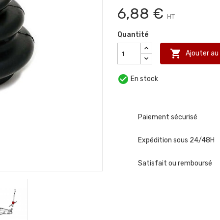
6,88 €
HT
Quantité

Ajouter au

En stock
Paiement sécurisé
Expédition sous 24/48H
Satisfait ou remboursé