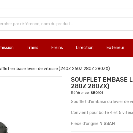
mission
Trains
Freins
Direction
Extérieur
fflet embase levier de vitesse (240Z 260Z 280Z 280ZX)
SOUFFLET EMBASE LE
280Z 280ZX)
Référence:
SB0101
Soufflet d'embase du levier de
Convient pour boite 4 et 5 vites
Pièce d'origine
NISSAN