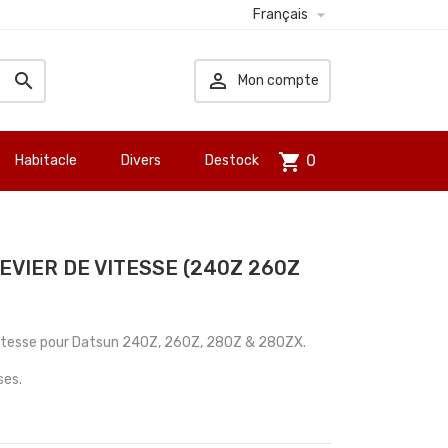

Français


Mon compte
shopping_cart
0
Habitacle
Divers
Destock
VIER DE VITESSE (240Z 260Z
 vitesse pour Datsun 240Z, 260Z, 280Z & 280ZX.
ses.