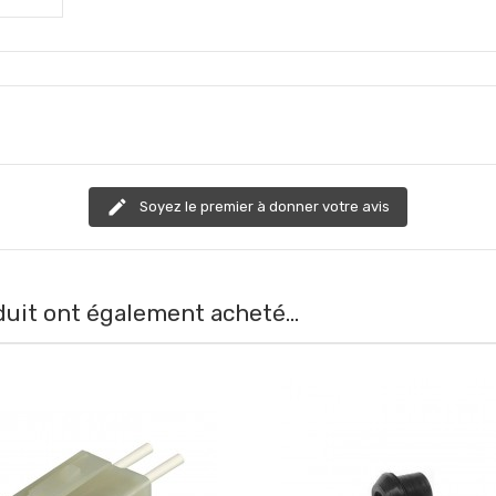
edit
Soyez le premier à donner votre avis
duit ont également acheté...