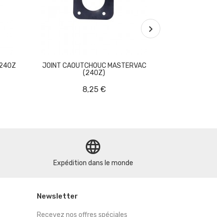

(240Z
JOINT CAOUTCHOUC MASTERVAC
BOUCHON DE V
(240Z)
260Z 
8,25 €
A par
language
Expédition dans le monde
Newsletter
Recevez nos offres spéciales