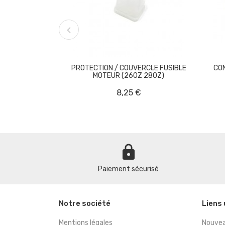

PROTECTION / COUVERCLE FUSIBLE
CO
MOTEUR (260Z 280Z)
8,25 €
lock
Paiement sécurisé
Notre société
Liens 
Mentions légales
Nouvea