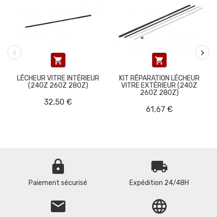


LÉCHEUR VITRE INTÉRIEUR
KIT RÉPARATION LÉCHEUR
(240Z 260Z 280Z)
VITRE EXTÉRIEUR (240Z
260Z 280Z)
32,50 €
61,67 €
lock
local_shipping
Paiement sécurisé
Expédition 24/48H
email
language