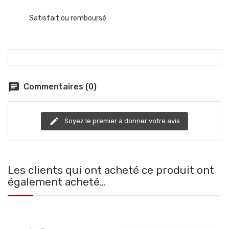
Satisfait ou remboursé
chat
Commentaires (0)
edit
Soyez le premier à donner votre avis
Les clients qui ont acheté ce produit ont
également acheté...