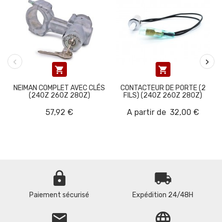


NEIMAN COMPLET AVEC CLÉS
CONTACTEUR DE PORTE (2
(240Z 260Z 280Z)
FILS) (240Z 260Z 280Z)
57,92 €
A partir de
32,00 €
lock
local_shipping
Paiement sécurisé
Expédition 24/48H
email
language